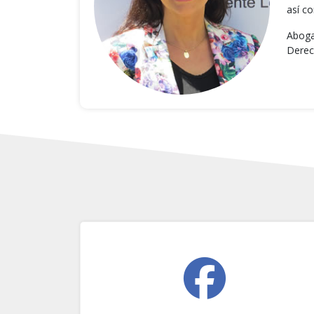
así c
Aboga
Derec