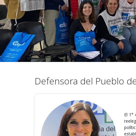
Defensora del Pueblo d
El 1°
reele
polít
estab