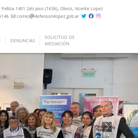
Pelliza 1401 2do piso (1636), Olivos, Vicente Lopez
5146
correo
defensorvlopez.gob.ar
SOLICITUD DE
S
DENUNCIAS
MEDIACIÓN
Siguiente