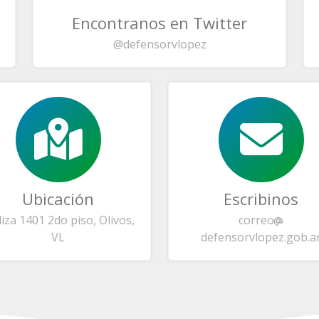
Encontranos en Twitter
@defensorvlopez
Ubicación
Escribinos
liza 1401 2do piso, Olivos,
correo
VL
defensorvlopez.gob.a