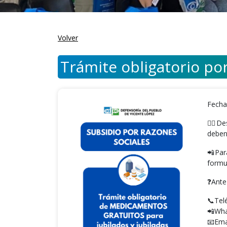
Volver
Trámite obligatorio po
Fecha
👉🏼D
deben
📲Par
formu
❓Ante
📞Tel
📲Wha
📧Ema