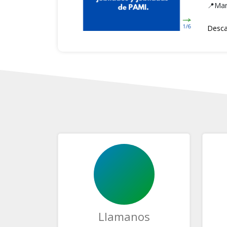
📍Mari
Desca
Llamanos