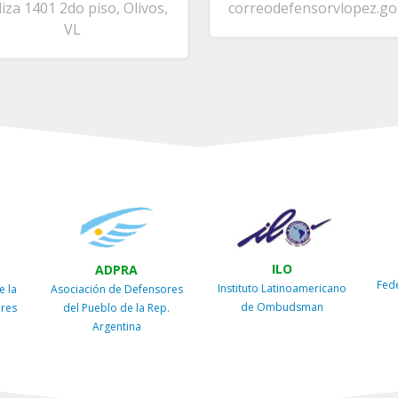
liza 1401 2do piso, Olivos,
correo
defensorvlopez.go
VL
ILO
ADPRA
Fed
Instituto Latinoamericano
e la
Asociación de Defensores
de Ombudsman
ires
del Pueblo de la Rep.
Argentina