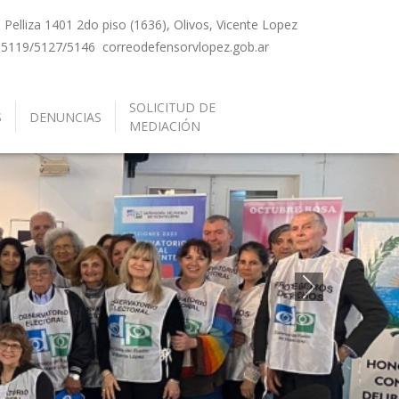
Pelliza 1401 2do piso (1636), Olivos, Vicente Lopez
-5119/5127/5146
correo
defensorvlopez.gob.ar
SOLICITUD DE
S
DENUNCIAS
MEDIACIÓN
Siguiente