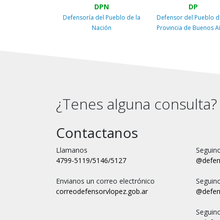
DPN
DP
Defensoría del Pueblo de la
Defensor del Pueblo d
Nación
Provincia de Buenos A
¿Tenes alguna consulta?
Contactanos
Llamanos
Seguino
4799-5119/5146/5127
@defen
Envianos un correo electrónico
Seguin
correo
defensorvlopez.gob.ar
@defen
Seguin