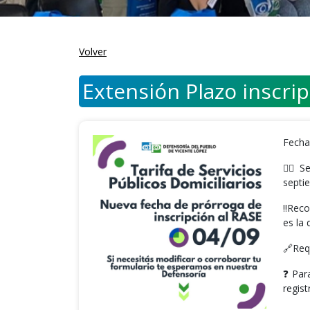
Volver
Extensión Plazo inscrip
Fecha
👉🏼 
septi
‼Recor
es la 
🔗Req
❓Para
regist