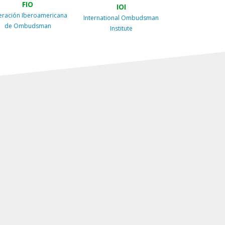
FIO
IOI
eración Iberoamericana
International Ombudsman
de Ombudsman
Institute