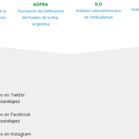
ILO
ADPRA
Fed
Instituto Latinoamericano
e la
Asociación de Defensores
de Ombudsman
ires
del Pueblo de la Rep.
Argentina
s en Twitter
sorvlopez
os en Facebook
sorvlopez
os en Instagram