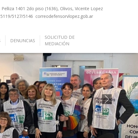
Pelliza 1401 2do piso (1636), Olivos, Vicente Lopez
-5119/5127/5146
correo
defensorvlopez.gob.ar
SOLICITUD DE
S
DENUNCIAS
MEDIACIÓN
Siguiente