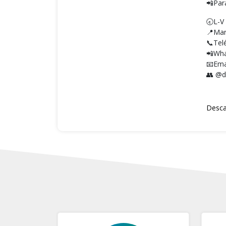
📲Par
🕣L-V 
📍Mari
📞Tel
📲Wha
📧Ema
👥 @d
Desca