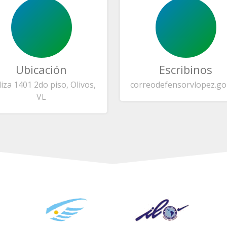
Ubicación
Escribinos
liza 1401 2do piso, Olivos,
correo
defensorvlopez.go
VL