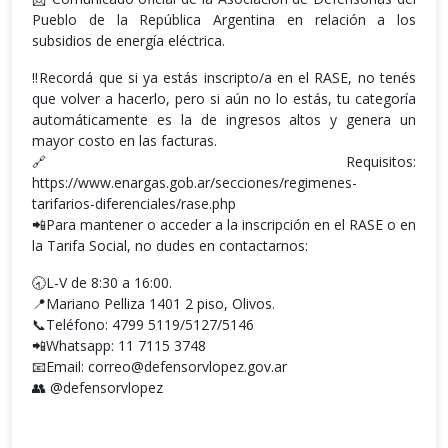
Pueblo de la República Argentina en relación a los
subsidios de energía eléctrica.
‼Recordá que si ya estás inscripto/a en el RASE, no tenés
que volver a hacerlo, pero si aún no lo estás, tu categoría
automáticamente es la de ingresos altos y genera un
mayor costo en las facturas.
🔗Requisitos:
https://www.enargas.gob.ar/secciones/regimenes-
tarifarios-diferenciales/rase.php
📲Para mantener o acceder a la inscripción en el RASE o en
la Tarifa Social, no dudes en contactarnos:
🕣L-V de 8:30 a 16:00.
📍Mariano Pelliza 1401 2 piso, Olivos.
📞Teléfono: 4799 5119/5127/5146
📲Whatsapp: 11 7115 3748
📧Email: correo@defensorvlopez.gov.ar
👥 @defensorvlopez