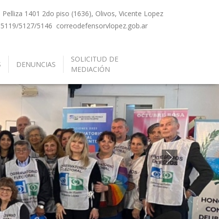
Pelliza 1401 2do piso (1636), Olivos, Vicente Lopez
-5119/5127/5146
correo
defensorvlopez.gob.ar
SOLICITUD DE
S
DENUNCIAS
MEDIACIÓN
Siguiente