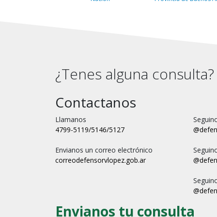
¿Tenes alguna consulta?
Contactanos
Llamanos
Seguino
4799-5119/5146/5127
@defen
Envianos un correo electrónico
Seguin
correo
defensorvlopez.gob.ar
@defen
Seguin
@defen
Envianos tu consulta