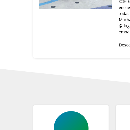
👏🏼G
encue
todas
Mucha
@daga
empas
Desca