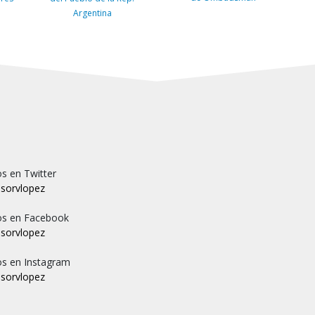
Argentina
s en Twitter
sorvlopez
os en Facebook
sorvlopez
os en Instagram
sorvlopez