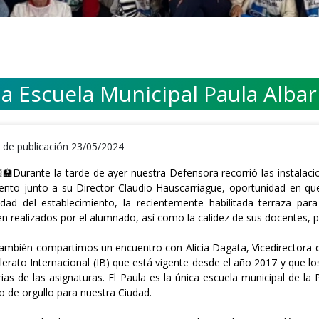
 la Escuela Municipal Paula Alba
 de publicación 23/05/2024
‍🏫Durante la tarde de ayer nuestra Defensora recorrió las instalaci
ento junto a su Director Claudio Hauscarriague, oportunidad en qu
idad del establecimiento, la recientemente habilitada terraza pa
en realizados por el alumnado, así como la calidez de sus docentes, p
ambién compartimos un encuentro con Alicia Dagata, Vicedirectora d
llerato Internacional (IB) que está vigente desde el año 2017 y que l
rias de las asignaturas. El Paula es la única escuela municipal de la
o de orgullo para nuestra Ciudad.