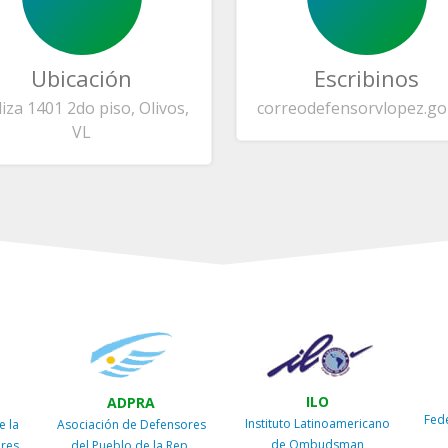
Ubicación
Escribinos
liza 1401 2do piso, Olivos,
correo
defensorvlopez.go
VL
ILO
ADPRA
Fed
Instituto Latinoamericano
e la
Asociación de Defensores
de Ombudsman
ires
del Pueblo de la Rep.