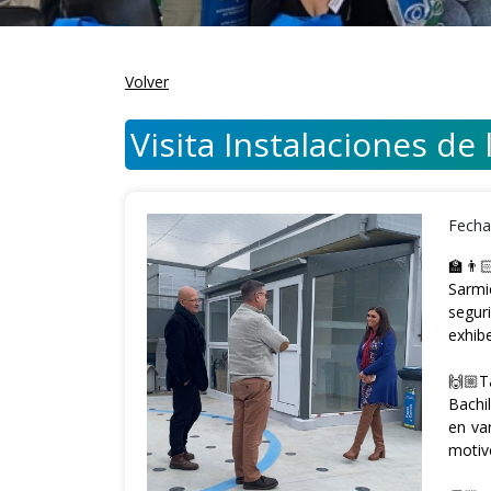
Volver
Visita Instalaciones de
Fecha
🏫👨
Sarmi
segur
exhib
🙌🏼T
Bachi
en va
motiv