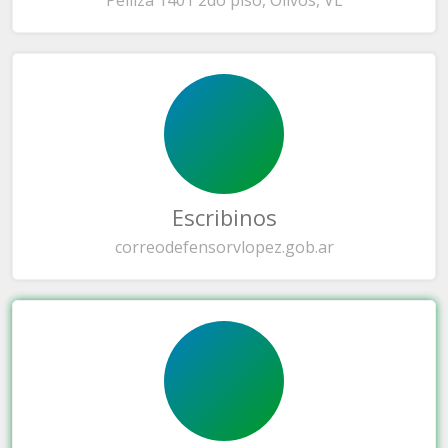
Escribinos
correo
defensorvlopez.gob.ar