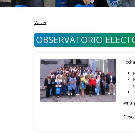
Volver
OBSERVATORIO ELECT
Fecha
M
N
r
T
@tran
Desca