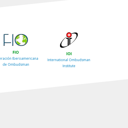
FIO
IOI
eración Iberoamericana
International Ombudsman
de Ombudsman
Institute