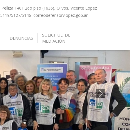
Pelliza 1401 2do piso (1636), Olivos, Vicente Lopez
-5119/5127/5146
correo
defensorvlopez.gob.ar
SOLICITUD DE
S
DENUNCIAS
MEDIACIÓN
Siguiente