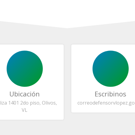
Ubicación
Escribinos
liza 1401 2do piso, Olivos,
correo
defensorvlopez.go
VL