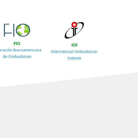
FIO
IOI
eración Iberoamericana
International Ombudsman
de Ombudsman
Institute