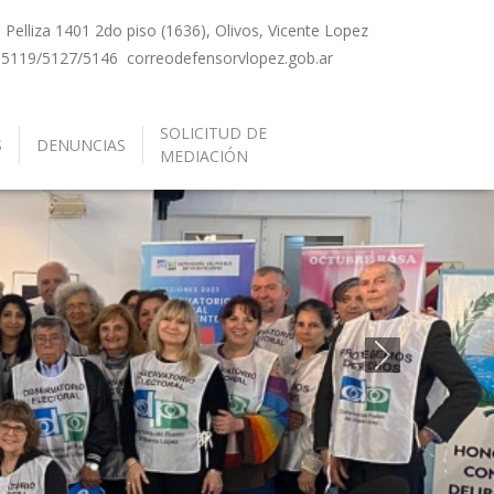
Pelliza 1401 2do piso (1636), Olivos, Vicente Lopez
-5119/5127/5146
correo
defensorvlopez.gob.ar
SOLICITUD DE
S
DENUNCIAS
MEDIACIÓN
Siguiente