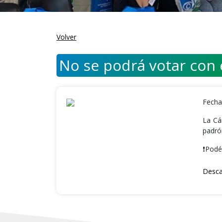
Volver
No se podrá votar con e
Fecha
La Cá
padró
❗️Podé
Desca