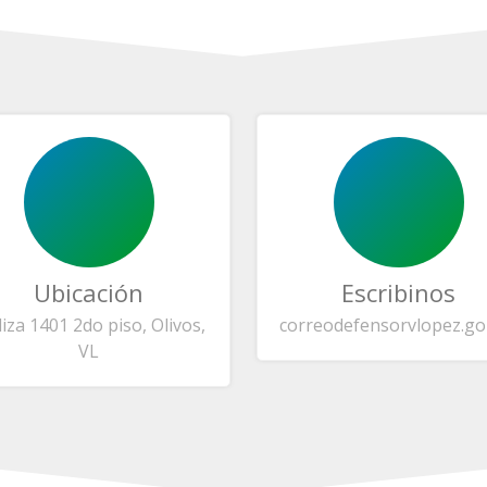
Ubicación
Escribinos
liza 1401 2do piso, Olivos,
correo
defensorvlopez.go
VL