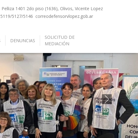
Pelliza 1401 2do piso (1636), Olivos, Vicente Lopez
-5119/5127/5146
correo
defensorvlopez.gob.ar
SOLICITUD DE
S
DENUNCIAS
MEDIACIÓN
Siguiente