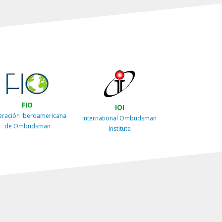
FIO
IOI
eración Iberoamericana
International Ombudsman
de Ombudsman
Institute