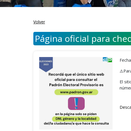
Volver
Página oficial para ch
Fecha
⚠️Para
El si
númer
Desca