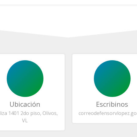
Ubicación
Escribinos
liza 1401 2do piso, Olivos,
correo
defensorvlopez.go
VL