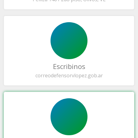
Escribinos
correo
defensorvlopez.gob.ar