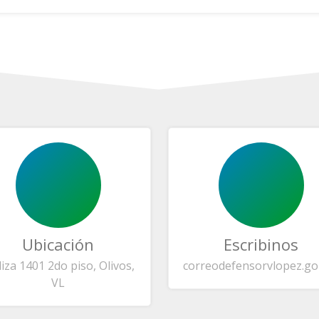
Ubicación
Escribinos
liza 1401 2do piso, Olivos,
correo
defensorvlopez.go
VL