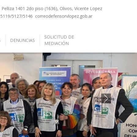
Pelliza 1401 2do piso (1636), Olivos, Vicente Lopez
-5119/5127/5146
correo
defensorvlopez.gob.ar
SOLICITUD DE
S
DENUNCIAS
MEDIACIÓN
Siguiente