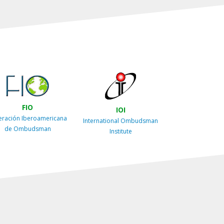
FIO
IOI
eración Iberoamericana
International Ombudsman
de Ombudsman
Institute