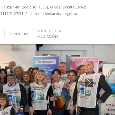
Pelliza 1401 2do piso (1636), Olivos, Vicente Lopez
-5119/5127/5146
correo
defensorvlopez.gob.ar
SOLICITUD DE
S
DENUNCIAS
MEDIACIÓN
Siguiente