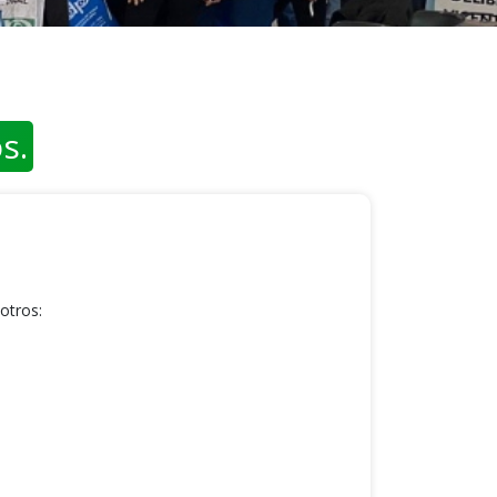
s.
otros: