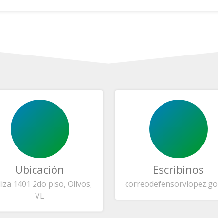
Ubicación
Escribinos
liza 1401 2do piso, Olivos,
correo
defensorvlopez.go
VL