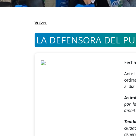
Volver
LA DEFENSORA DEL PU
Fecha
Ante 
ordin
al diá
Asim
por l
ámbit
Tambi
ciuda
genera