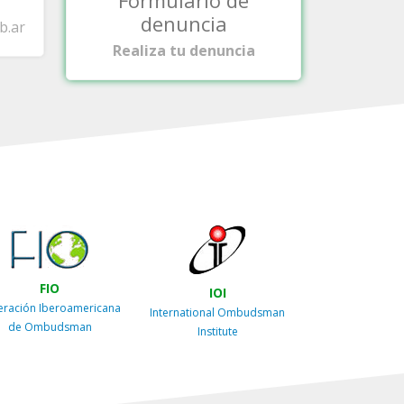
Formulario de
denuncia
b.ar
Realiza tu denuncia
FIO
IOI
eración Iberoamericana
International Ombudsman
de Ombudsman
Institute