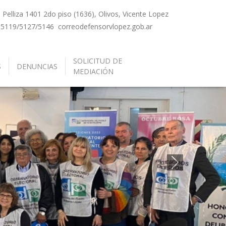
Pelliza 1401 2do piso (1636), Olivos, Vicente Lopez
-5119/5127/5146
correo
defensorvlopez.gob.ar
SOLICITUD DE
S
DENUNCIAS
MEDIACIÓN
Siguiente