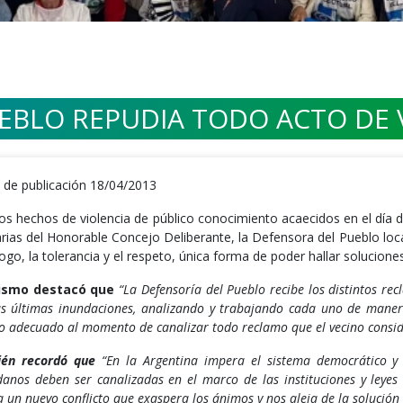
EBLO REPUDIA TODO ACTO DE V
 de publicación 18/04/2013
los hechos de violencia de público conocimiento acaecidos en el día d
arias del Honorable Concejo Deliberante, la Defensora del Pueblo loca
logo, la tolerancia y el respeto, única forma de poder hallar solucion
ismo destacó que
“La
Defensoría del Pueblo recibe los distintos re
as últimas inundaciones, analizando y trabajando cada uno de manera
o adecuado al momento de canalizar todo reclamo que el vecino conside
én recordó que
“En la Argentina impera el sistema democrático y r
danos deben ser canalizadas en el marco de las instituciones y leyes 
 un nuevo conflicto que exaspera los ánimos y nos aleja de la solución