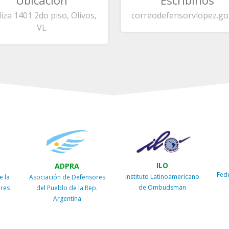
Ubicación
Escribinos
liza 1401 2do piso, Olivos,
correo
defensorvlopez.go
VL
ILO
ADPRA
Fed
Instituto Latinoamericano
e la
Asociación de Defensores
de Ombudsman
ires
del Pueblo de la Rep.
Argentina