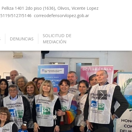
Pelliza 1401 2do piso (1636), Olivos, Vicente Lopez
-5119/5127/5146
correo
defensorvlopez.gob.ar
SOLICITUD DE
S
DENUNCIAS
MEDIACIÓN
Siguiente