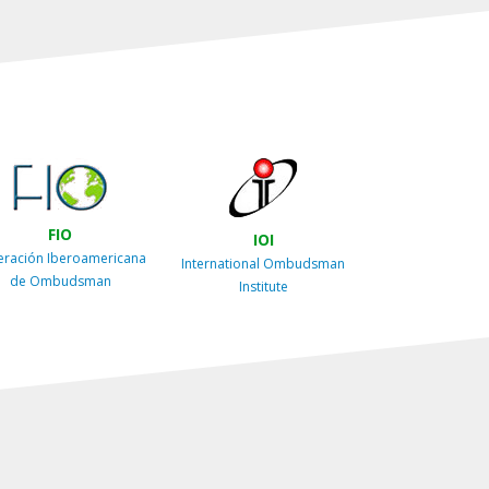
FIO
IOI
eración Iberoamericana
International Ombudsman
de Ombudsman
Institute