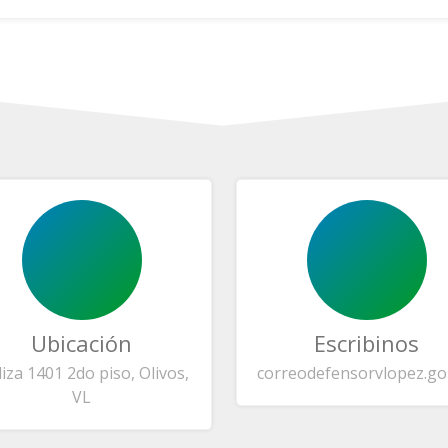
Ubicación
Escribinos
liza 1401 2do piso, Olivos,
correo
defensorvlopez.go
VL