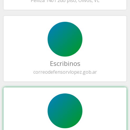
Pelliza 1401 2do piso, Olivos, VL
Escribinos
correo
defensorvlopez.gob.ar