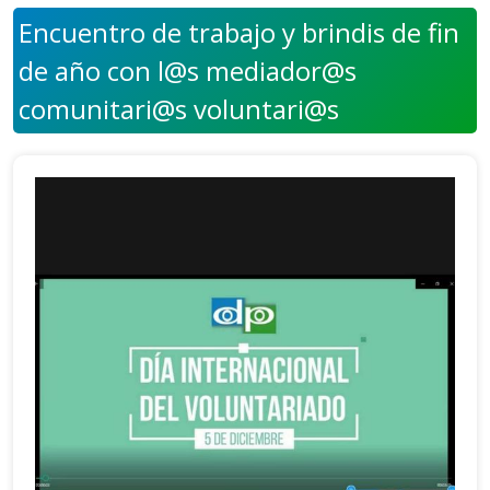
Encuentro de trabajo y brindis de fin
de año con l@s mediador@s
comunitari@s voluntari@s