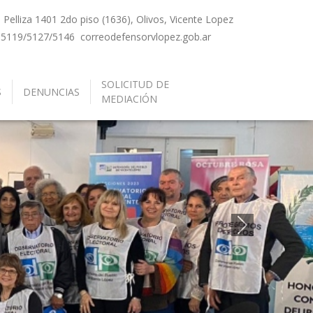
Pelliza 1401 2do piso (1636), Olivos, Vicente Lopez
-5119/5127/5146
correo
defensorvlopez.gob.ar
SOLICITUD DE
S
DENUNCIAS
MEDIACIÓN
Siguiente