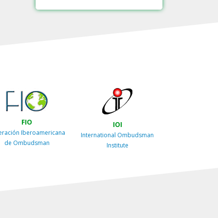
FIO
IOI
eración Iberoamericana
International Ombudsman
de Ombudsman
Institute