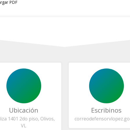
rgar PDF
Ubicación
Escribinos
liza 1401 2do piso, Olivos,
correo
defensorvlopez.go
VL