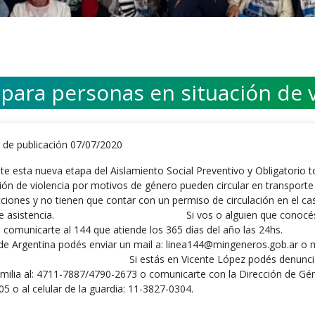
 para personas en situación de 
 de publicación 07/07/2020
te esta nueva etapa del Aislamiento Social Preventivo y Obligatorio
ción de violencia por motivos de género pueden circular en transporte
cciones y no tienen que contar con un permiso de circulación en el cas
de asistencia. ⠀⠀⠀⠀⠀⠀⠀⠀⠀⠀⠀⠀⠀⠀⠀⠀⠀⠀ Si vos o alguien que conocés e
 comunicarte al 144 que atiende los 365 días del año las 24hs.
 de Argentina podés enviar un mail a: linea144@mingeneros.gob.ar o
 ⠀⠀⠀⠀⠀⠀⠀⠀⠀⠀⠀⠀⠀⠀⠀⠀⠀⠀ Si estás en Vicente López podés denunciar
familia al: 4711-7887/4790-2673 o comunicarte con la Dirección de Gén
5 o al celular de la guardia: 11-3827-0304.