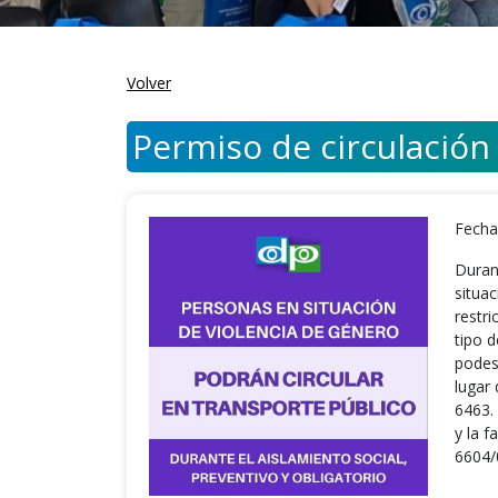
Volver
Permiso de circulación
Fecha
Duran
situa
restri
tipo 
podes
lugar
6463.
y la 
6604/0