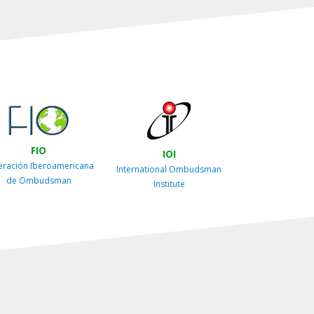
FIO
IOI
eración Iberoamericana
International Ombudsman
de Ombudsman
Institute