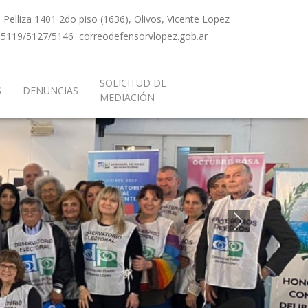
Pelliza 1401 2do piso (1636), Olivos, Vicente Lopez
-5119/5127/5146
correo
defensorvlopez.gob.ar
SOLICITUD DE
S
DENUNCIAS
MEDIACIÓN
Siguiente