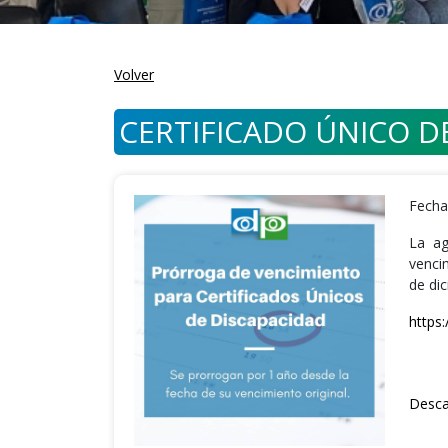
Volver
CERTIFICADO ÚNICO D
Fecha
La ag
venci
de dic
https
Desca