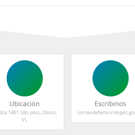
Ubicación
Escribinos
liza 1401 2do piso, Olivos,
correo
defensorvlopez.go
VL