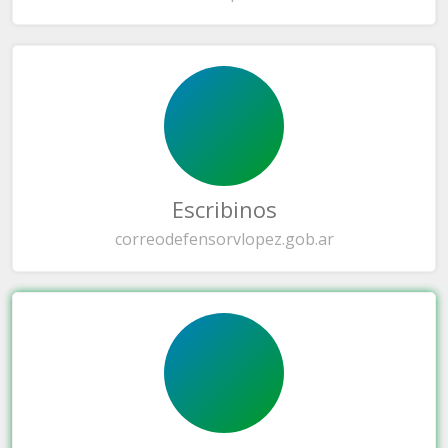
Escribinos
correo
defensorvlopez.gob.ar