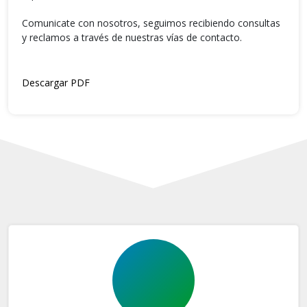
⠀⠀⠀⠀⠀⠀⠀⠀⠀⠀⠀⠀⠀⠀⠀⠀⠀⠀⠀⠀⠀⠀⠀⠀⠀⠀⠀⠀⠀⠀⠀⠀⠀⠀
Comunicate con nosotros, seguimos recibiendo consultas
y reclamos a través de nuestras vías de contacto.
⠀⠀⠀⠀⠀⠀⠀⠀⠀⠀⠀⠀⠀⠀⠀⠀⠀⠀
Descargar PDF