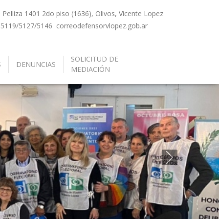
Pelliza 1401 2do piso (1636), Olivos, Vicente Lopez
-5119/5127/5146
correo
defensorvlopez.gob.ar
SOLICITUD DE
S
DENUNCIAS
MEDIACIÓN
Siguiente