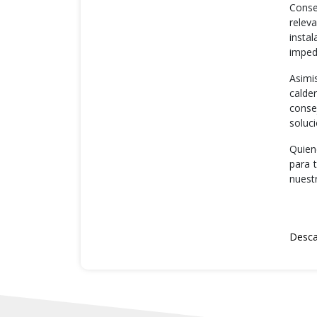
Conse
relev
insta
impedí
Asimi
calde
conse
soluci
Quien
para 
nuestr
Desca