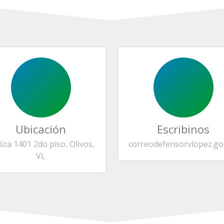
Ubicación
Escribinos
liza 1401 2do piso, Olivos,
correo
defensorvlopez.go
VL