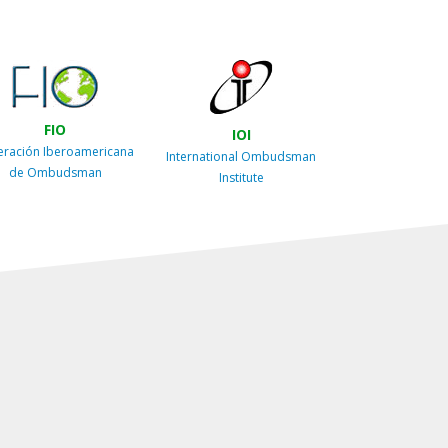
FIO
IOI
eración Iberoamericana
International Ombudsman
de Ombudsman
Institute