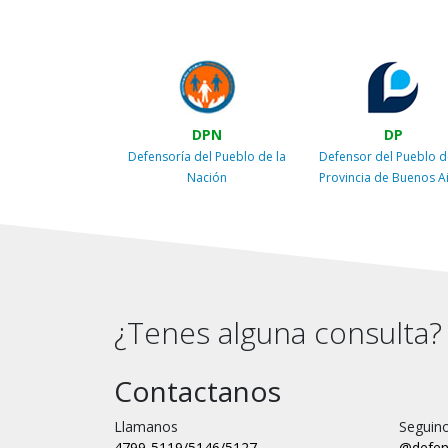
DPN
DP
Defensoría del Pueblo de la
Defensor del Pueblo d
Nación
Provincia de Buenos A
¿Tenes alguna consulta?
Contactanos
Llamanos
Seguino
4799-5119/5146/5127
@defen