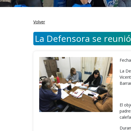
Volver
La Defensora se reunió
Fecha
La De
Vicen
Barra
El ob
padre
calef
Duran