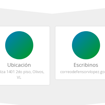
Ubicación
Escribinos
liza 1401 2do piso, Olivos,
correo
defensorvlopez.go
VL