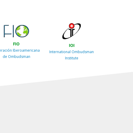
FIO
IOI
eración Iberoamericana
International Ombudsman
de Ombudsman
Institute