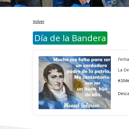
Volver
Día de la Bandera
Fecha
La Def
#20de
Desca