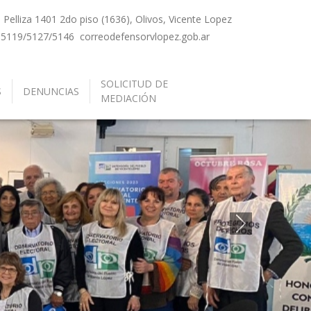
Pelliza 1401 2do piso (1636), Olivos, Vicente Lopez
-5119/5127/5146
correo
defensorvlopez.gob.ar
SOLICITUD DE
S
DENUNCIAS
MEDIACIÓN
Siguiente