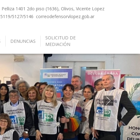
Pelliza 1401 2do piso (1636), Olivos, Vicente Lopez
-5119/5127/5146
correo
defensorvlopez.gob.ar
SOLICITUD DE
S
DENUNCIAS
MEDIACIÓN
Siguiente