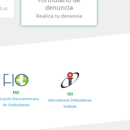
denuncia
b.ar
Realiza tu denuncia
FIO
IOI
eración Iberoamericana
International Ombudsman
de Ombudsman
Institute