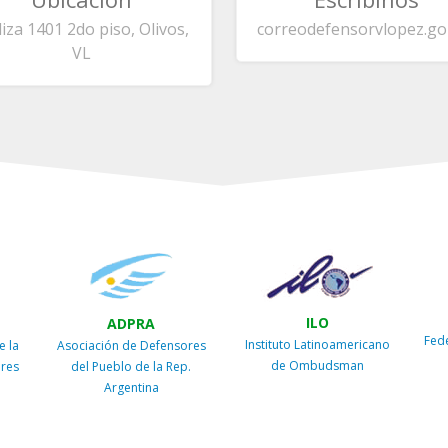
liza 1401 2do piso, Olivos,
correo
defensorvlopez.go
VL
ILO
ADPRA
Fed
Instituto Latinoamericano
e la
Asociación de Defensores
de Ombudsman
ires
del Pueblo de la Rep.
Argentina