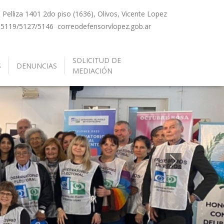
Pelliza 1401 2do piso (1636), Olivos, Vicente Lopez
-5119/5127/5146
correo
defensorvlopez.gob.ar
SOLICITUD DE
S
DENUNCIAS
MEDIACIÓN
Siguiente