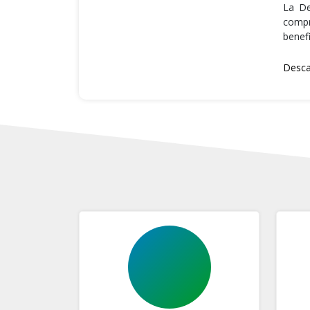
La De
compr
benefi
Desca