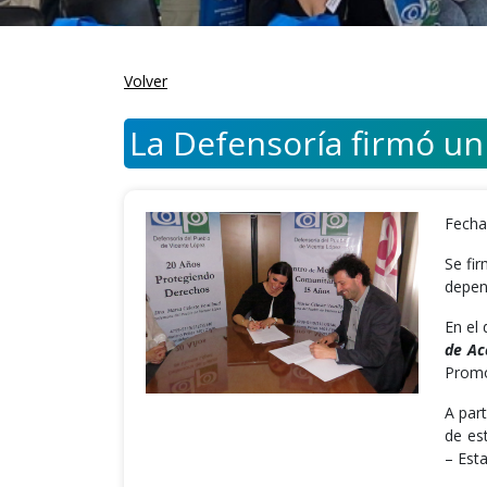
Volver
La Defensoría firmó un 
Fecha
Se fi
depend
En el
de Ac
Promoc
A par
de es
– Esta