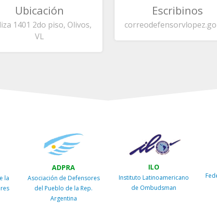
Ubicación
Escribinos
liza 1401 2do piso, Olivos,
correo
defensorvlopez.go
VL
ILO
ADPRA
Fed
Instituto Latinoamericano
e la
Asociación de Defensores
de Ombudsman
ires
del Pueblo de la Rep.
Argentina