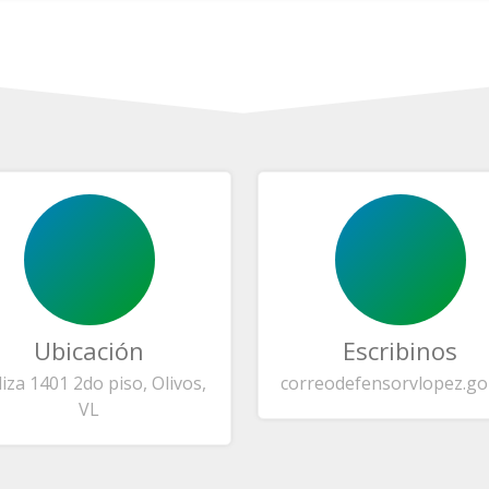
Ubicación
Escribinos
liza 1401 2do piso, Olivos,
correo
defensorvlopez.go
VL