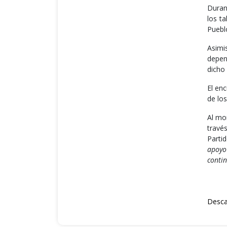
Duran
los t
Puebl
Asimi
depen
dicho
El en
de los
Al mo
travé
Parti
apoyo
contin
Desca