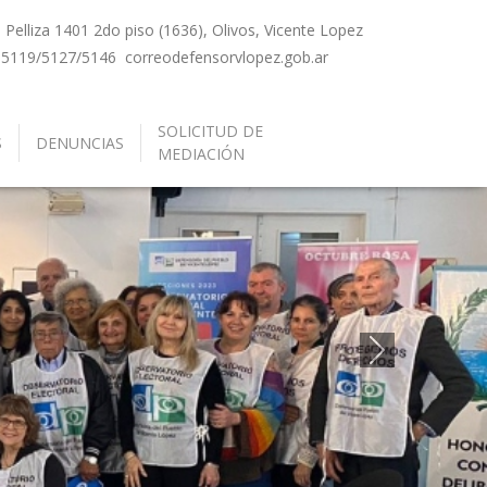
Pelliza 1401 2do piso (1636), Olivos, Vicente Lopez
-5119/5127/5146
correo
defensorvlopez.gob.ar
SOLICITUD DE
S
DENUNCIAS
MEDIACIÓN
Siguiente