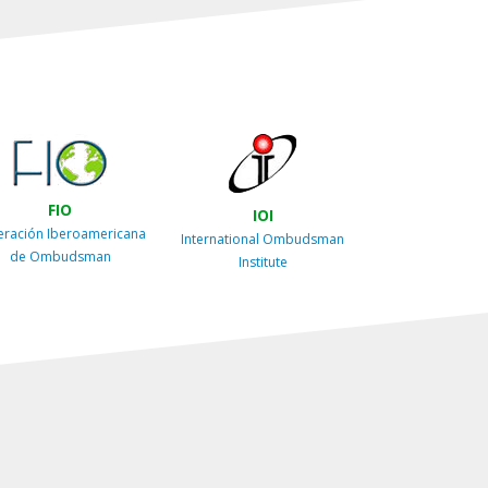
FIO
IOI
eración Iberoamericana
International Ombudsman
de Ombudsman
Institute