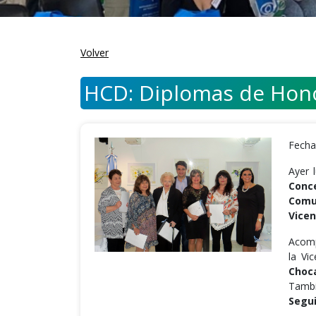
Volver
HCD: Diplomas de Hon
Fecha
Ayer 
Conce
Comun
Vicen
Acomp
la Vi
Choc
Tambi
Segu