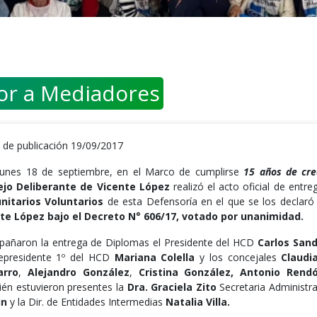
or a Mediadores
 de publicación 19/09/2017
lunes 18 de septiembre, en el Marco de cumplirse
15 años de cre
jo Deliberante de Vicente López
realizó el acto oficial de ent
itarios Voluntarios
de esta Defensoría en el que se los declar
te López bajo el Decreto N° 606/17, votado por unanimidad.
añaron la entrega de Diplomas el Presidente del HCD
Carlos San
cepresidente 1º del HCD
Mariana Colella
y los concejales
Claudi
arro
,
Alejandro González
,
Cristina González, Antonio Rend
én estuvieron presentes la
Dra. Graciela Zito
Secretaria Administra
in
y la Dir. de Entidades Intermedias
Natalia Villa.