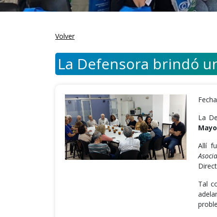
Volver
La Defensora brindó u
Fecha
La De
Mayo
Allí 
Asocia
Direc
Tal c
adela
probl