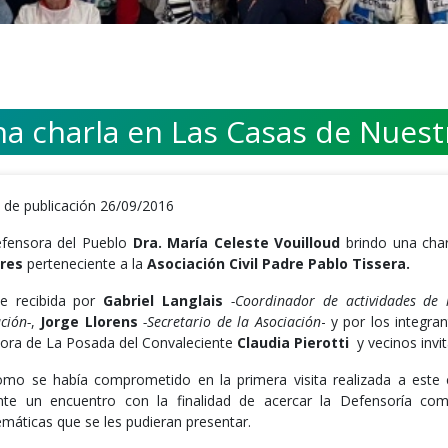
na charla en Las Casas de Nues
 de publicación 26/09/2016
fensora del Pueblo
Dra. María Celeste Vouilloud
brindo una char
res
perteneciente a la
Asociación Civil Padre Pablo Tissera.
fue recibida por
Gabriel Langlais
-Coordinador de actividades de l
ción-
,
Jorge Llorens
-Secretario de la Asociación
- y por los integra
tora de La Posada del Convaleciente
Claudia Pierotti
y vecinos invi
omo se había comprometido en la primera visita realizada a este 
nte un encuentro con la finalidad de acercar la Defensoría com
emáticas que se les pudieran presentar.