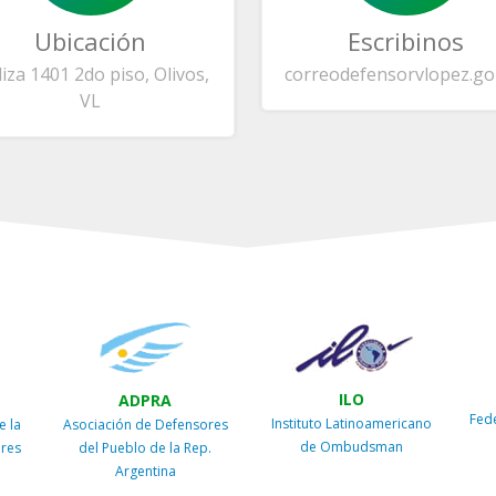
Ubicación
Escribinos
liza 1401 2do piso, Olivos,
correo
defensorvlopez.go
VL
ILO
ADPRA
Fed
Instituto Latinoamericano
e la
Asociación de Defensores
de Ombudsman
ires
del Pueblo de la Rep.
Argentina