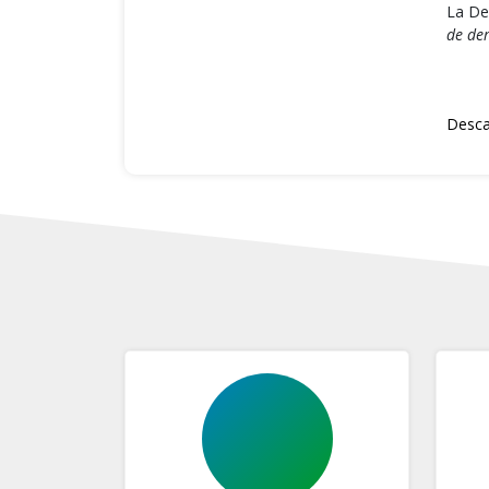
La De
de de
Desca