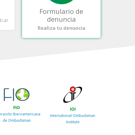
Formulario de
denuncia
b.ar
Realiza tu denuncia
FIO
IOI
eración Iberoamericana
International Ombudsman
de Ombudsman
Institute