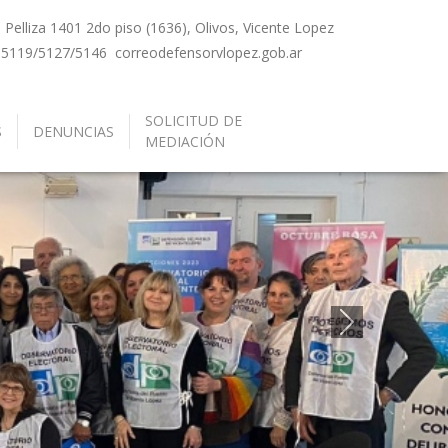
Pelliza 1401 2do piso (1636), Olivos, Vicente Lopez
-5119/5127/5146
correo
defensorvlopez.gob.ar
SOLICITUD DE
S
DENUNCIAS
MEDIACIÓN
Siguiente