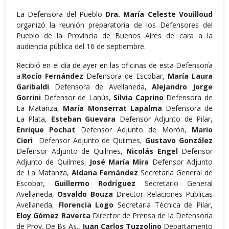
La Defensora del Pueblo
Dra. María Celeste Vouilloud
organizó la reunión preparatoria de los Defensores del
Pueblo de la Provincia de Buenos Aires de cara a la
audiencia pública del 16 de septiembre.
Recibió en el día de ayer en las oficinas de esta Defensoría
a:
Rocío Fernández
Defensora de Escobar,
María Laura
Garibaldi
Defensora de Avellaneda,
Alejandro Jorge
Gorrini
Defensor de Lanús,
Silvia Caprino
Defensora de
La Matanza,
María Monserrat Lapalma
Defensora de
La Plata,
Esteban Guevara
Defensor Adjunto de Pilar,
Enrique Pochat
Defensor Adjunto de Morón,
Mario
Cieri
Defensor Adjunto de Quilmes,
Gustavo González
Defensor Adjunto de Quilmes,
Nicolás Engel
Defensor
Adjunto de Quilmes,
José María Mira
Defensor Adjunto
de La Matanza,
Aldana Fernández
Secretaria General de
Escobar,
Guillermo Rodríguez
Secretario General
Avellaneda,
Osvaldo Bouza
Director Relaciones Publicas
Avellaneda,
Florencia Logo
Secretaria Técnica de Pilar,
Eloy Gómez Raverta
Director de Prensa de la Defensoría
de Prov. De Bs As.,
Juan Carlos Tuzzolino
Departamento