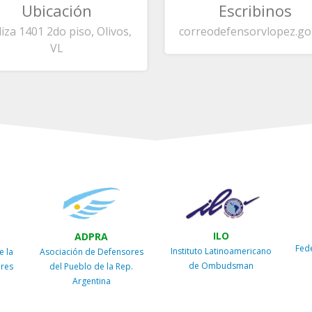
Ubicación
Escribinos
liza 1401 2do piso, Olivos,
correo
defensorvlopez.go
VL
ILO
ADPRA
Fed
Instituto Latinoamericano
e la
Asociación de Defensores
de Ombudsman
ires
del Pueblo de la Rep.
Argentina