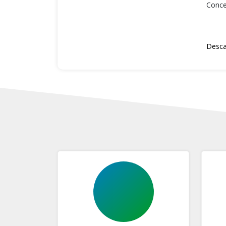
Concej
Desca