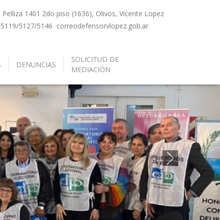
Pelliza 1401 2do piso (1636), Olivos, Vicente Lopez
-5119/5127/5146
correo
defensorvlopez.gob.ar
SOLICITUD DE
S
DENUNCIAS
MEDIACIÓN
Siguiente