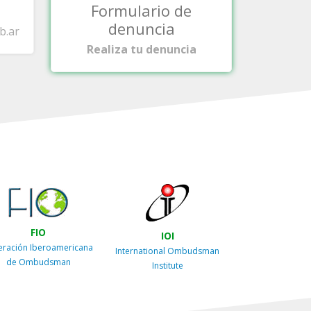
Formulario de
denuncia
b.ar
Realiza tu denuncia
FIO
IOI
eración Iberoamericana
International Ombudsman
de Ombudsman
Institute