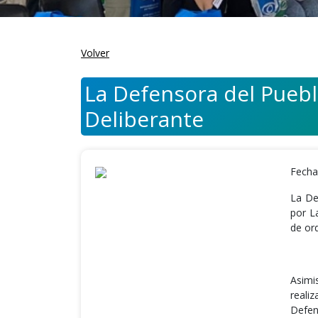
Volver
La Defensora del Puebl
Deliberante
Fecha
La De
por L
de or
Asimi
reali
Defen