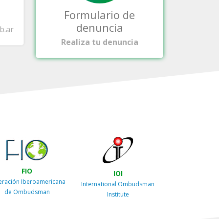
Formulario de
denuncia
b.ar
Realiza tu denuncia
FIO
IOI
eración Iberoamericana
International Ombudsman
de Ombudsman
Institute