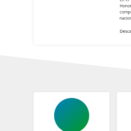
Honor
compe
nacio
Desca