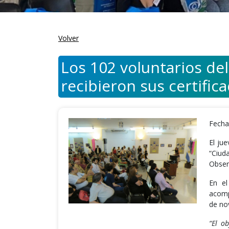
Volver
Los 102 voluntarios del
recibieron sus certific
Fecha
El ju
“Ciud
Obser
En el
acomp
de nov
“El o