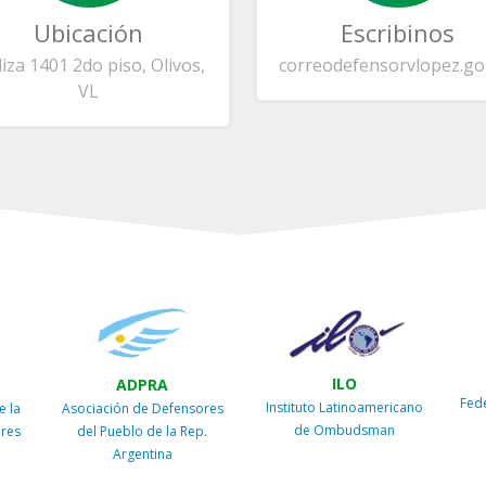
Ubicación
Escribinos
liza 1401 2do piso, Olivos,
correo
defensorvlopez.go
VL
ILO
ADPRA
Fed
Instituto Latinoamericano
e la
Asociación de Defensores
de Ombudsman
ires
del Pueblo de la Rep.
Argentina