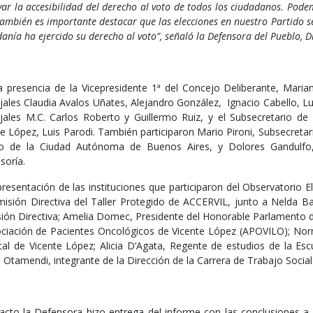
var la accesibilidad del derecho al voto de todos los ciudadanos. Pod
ambién es importante destacar que las elecciones en nuestro Partido s
anía ha ejercido su derecho al voto”, señaló la Defensora del Pueblo, D
a presencia de la Vicepresidente 1ª del Concejo Deliberante, Mariana
jales Claudia Avalos Uñates, Alejandro González, Ignacio Cabello, Lui
jales M.C. Carlos Roberto y Guillermo Ruiz, y el Subsecretario de 
te López, Luis Parodi. También participaron Mario Pironi, Subsecreta
o de la Ciudad Autónoma de Buenos Aires, y Dolores Gandulfo,
soría.
resentación de las instituciones que participaron del Observatorio Ele
misión Directiva del Taller Protegido de ACCERVIL, junto a Nelda Ba
ión Directiva; Amelia Domec, Presidente del Honorable Parlamento de
ociación de Pacientes Oncológicos de Vicente López (APOVILO); N
tal de Vicente López; Alicia D’Agata, Regente de estudios de la Esc
 Otamendi, integrante de la Dirección de la Carrera de Trabajo Social
 acto la Defensora hizo entrega del informe con las conclusiones a 