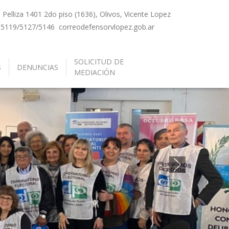
Pelliza 1401 2do piso (1636), Olivos, Vicente Lopez
-5119/5127/5146
correo
defensorvlopez.gob.ar
SOLICITUD DE
S
DENUNCIAS
MEDIACIÓN
Siguiente