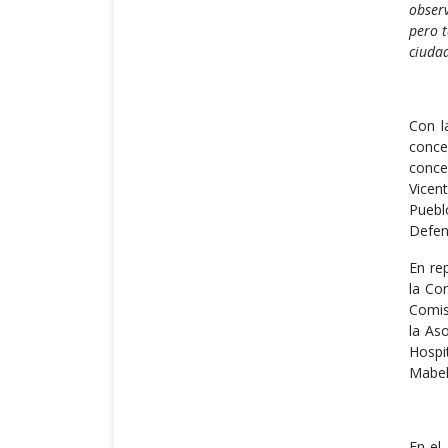
obser
pero t
ciudad
Con l
conce
conce
Vicen
Puebl
Defen
En rep
la Co
Comis
la As
Hospi
Mabel
En el