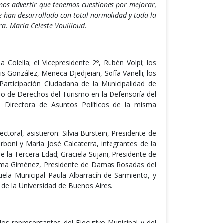
emos advertir que tenemos cuestiones por mejorar,
e han desarrollado con total normalidad y toda la
ra. María Celeste Vouilloud.
 Colella; el Vicepresidente 2º, Rubén Volpi; los
s González, Meneca Djedjeian, Sofía Vanelli; los
Participación Ciudadana de la Municipalidad de
rio de Derechos del Turismo en la Defensoría del
 Directora de Asuntos Políticos de la misma
ctoral, asistieron: Silvia Burstein, Presidente de
rboni y María José Calcaterra, integrantes de la
 la Tercera Edad; Graciela Sujani, Presidente de
orma Giménez, Presidente de Damas Rosadas del
uela Municipal Paula Albarracín de Sarmiento, y
 de la Universidad de Buenos Aires.
los representantes del Ejecutivo Municipal y del