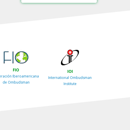
FIO
IOI
eración Iberoamericana
International Ombudsman
de Ombudsman
Institute