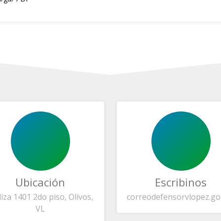
Ubicación
Escribinos
liza 1401 2do piso, Olivos,
correo
defensorvlopez.go
VL