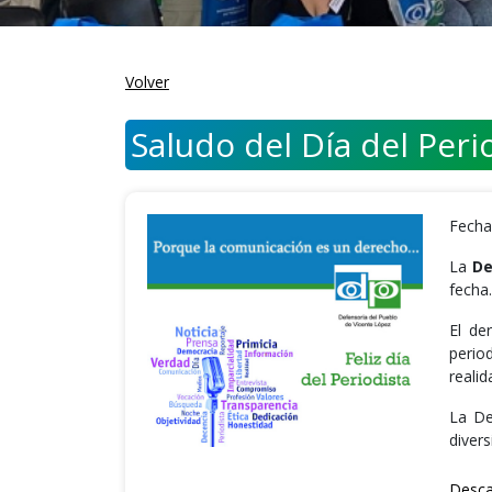
Volver
Saludo del Día del Peri
Fecha
La
De
fecha.
El de
perio
realid
La De
divers
Desca