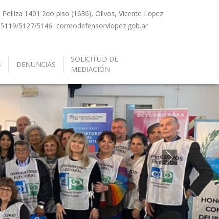
Pelliza 1401 2do piso (1636), Olivos, Vicente Lopez
-5119/5127/5146
correo
defensorvlopez.gob.ar
SOLICITUD DE
S
DENUNCIAS
MEDIACIÓN
Siguiente