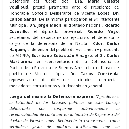
Defensora del Pueblo local,
Dra. María Celeste
Vouilloud,
prestó juramento ante el Presidente del
Honorable Concejo Deliberante de Vicente López,
Dn.
Carlos Sandá
. De la misma participaron el Sr. Intendente
Municipal,
Dn. Jorge Macri
, el diputado nacional,
Ricardo
Cucovillo
, el diputado provincial,
Ricardo Vago,
secretarios del departamento ejecutivo, el defensor a
cargo de la defensoría de la Nación,
Cdor. Carlos
Haquim,
el defensor del pueblo de Avellaneda y presidente
de ADPRA,
Escribano Sebastián Vinagre
, el
Dr. Carlos
Martiarena
, en representación de la Defensoría del
Pueblo de la Provincia de Buenos Aires, el ex defensor del
pueblo de Vicente López,
Dr. Carlos Constenla
,
representantes de diferentes entidades intermedias,
mediadores comunitarios y ciudadanía en general.
Luego del mismo la Defensora expresó
:
“Agradezco a
la totalidad de los bloques políticos de este Concejo
Deliberante por confiarme unánimemente la
responsabilidad de continuar en la función de Defensora del
Pueblo de Vicente López. Realmente lo comprendo cómo
verdadero gesto de madurez institucional que sin