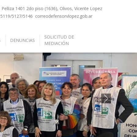
Pelliza 1401 2do piso (1636), Olivos, Vicente Lopez
-5119/5127/5146
correo
defensorvlopez.gob.ar
SOLICITUD DE
S
DENUNCIAS
MEDIACIÓN
Siguiente