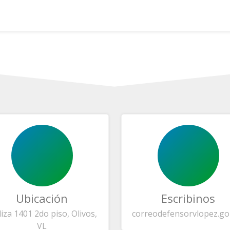
Ubicación
Escribinos
liza 1401 2do piso, Olivos,
correo
defensorvlopez.go
VL