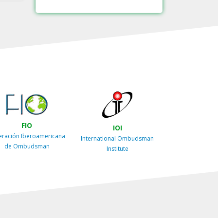
FIO
IOI
eración Iberoamericana
International Ombudsman
de Ombudsman
Institute