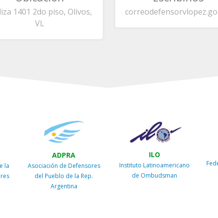
liza 1401 2do piso, Olivos,
correo
defensorvlopez.go
VL
ILO
ADPRA
Fed
Instituto Latinoamericano
e la
Asociación de Defensores
de Ombudsman
ires
del Pueblo de la Rep.
Argentina