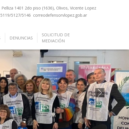
Pelliza 1401 2do piso (1636), Olivos, Vicente Lopez
-5119/5127/5146
correo
defensorvlopez.gob.ar
SOLICITUD DE
S
DENUNCIAS
MEDIACIÓN
Siguiente