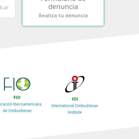
denuncia
b.ar
Realiza tu denuncia
FIO
IOI
eración Iberoamericana
International Ombudsman
de Ombudsman
Institute