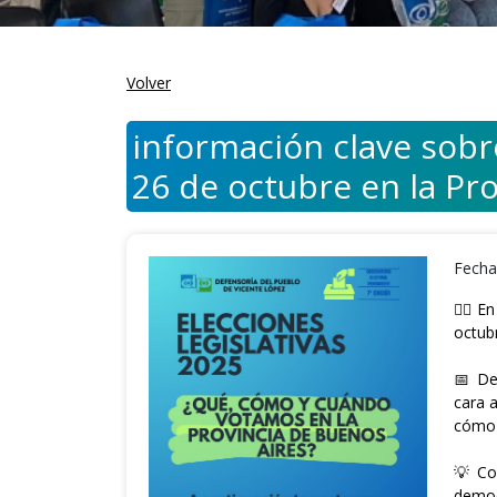
Volver
información clave sobr
26 de octubre en la Pro
Fecha
👉🏼 
octub
📅 De
cara 
cómo 
💡 Co
democ