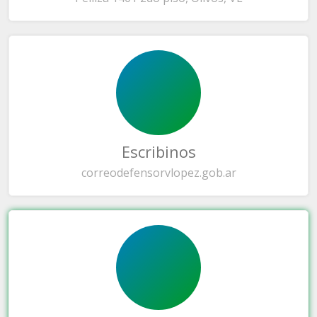
Escribinos
correo
defensorvlopez.gob.ar